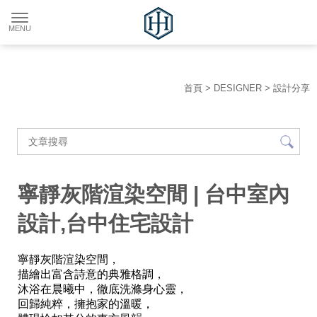
首頁
>
DESIGNER
>
設計分享
寧靜灰階渲染空間 | 台中室內
設計,台中住宅設計
寧靜灰階渲染空間，
描繪出富含詩意的典雅格調，
沐浴在晨曦中，徹底洗滌身心靈，
回歸純粹，擁抱家的溫暖，