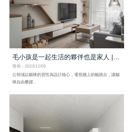
毛小孩是一起生活的夥伴也是家人 |
台中寵物宅設計,北屯寵物宅設計
發佈：2023/12/05
公領域以貓咪的習性為設計核心，電視牆上的貓跳台，讓貓
咪自由攀躍...