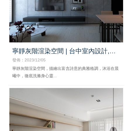
寧靜灰階渲染空間 | 台中室內設計,台
中住宅設計
發佈：2023/12/05
寧靜灰階渲染空間，描繪出富含詩意的典雅格調，沐浴在晨
曦中，徹底洗滌身心靈...